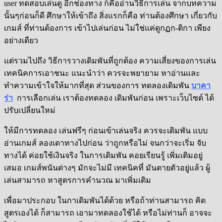
user ทดสอบเล่นดู อีกช่องทาง ก็คืออ่านวิธีการเล่น จากบทความ
นั้นๆก่อนก็ดี
ศึกษาให้เข้าถึง สิ่งแรกก็คือ ท่านต้องศึกษา เกี่ยวกับ
เกมส์ ที่ท่านต้องการ เข้าไปเล่นก่อน ไม่ใช่แค่ดูกฏก-ติกา เพียง
อย่างเดียว
แต่รวมไปถึง วิธีการวางเดิมพันที่ถูกต้อง
ความเสี่ยงของการเล่น
เทคนิคการเอาชนะ แนะนำว่า
ควรจะพยายาม หาอ่านและ
ทำความเข้าใจให้มากที่สุด ส่วนของการ
ทดลองเดิมพัน
บาคา
ร่า
การเลือกเล่น เราต้องทดลอง เดิมพันก่อน เพราะเว็บไซต์ ได้
ปรับเปลี่ยนใหม่
ให้มีการทดลอง เล่นฟรีๆ ก่อนเข้าเล่นจริง ควรจะเดิมพัน แบบ
อ่านเกมส์
ลองเดาทางไปก่อน ว่าถูกหรือไม่ จนกว่าจะเริ่ม จับ
ทางได้ ค่อยใช้เงินจริง ในการเดิมพัน
คอยเรียนรู้ เพิ่มเติมอยู่
เสมอ เกมส์พนันต่างๆ มักจะไม่มี เทคนิคที่ มันตายตัวอยู่แล้ว ผู้
เล่นสามารถ หาสูตรการคำนวณ มาเพิ่มเติม
เพื่อมาประกอบ ในกาเดิมพันได้ด้วย หรือถ้าท่านสามารถ คิด
สูตรเองได้ ก็สามารถ เอามาทดลองใช้ได้
หรือไม่ท่านก็ อาจจะ