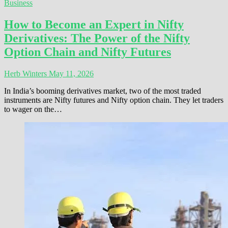
Business
How to Become an Expert in Nifty
Derivatives: The Power of the Nifty
Option Chain and Nifty Futures
Herb Winters
May 11, 2026
In India’s booming derivatives market, two of the most traded
instruments are Nifty futures and Nifty option chain. They let traders
to wager on the…