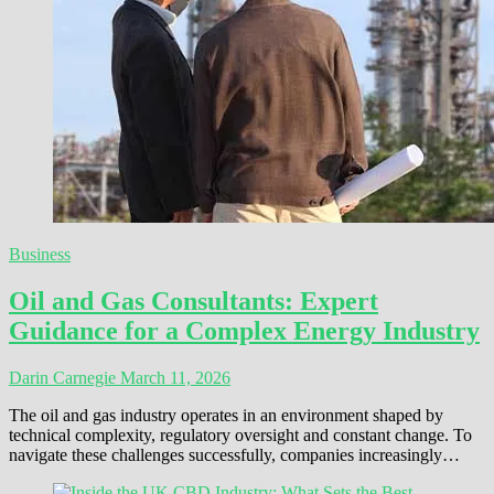
Business
Oil and Gas Consultants: Expert
Guidance for a Complex Energy Industry
Darin Carnegie
March 11, 2026
The oil and gas industry operates in an environment shaped by
technical complexity, regulatory oversight and constant change. To
navigate these challenges successfully, companies increasingly…