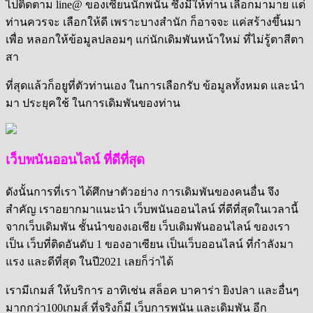
ไปติดตาม line@ ของเซียนนักพนัน ซึ่งมีให้ท่าน เลือกมามาย แต่
ท่านควรจะ เลือกให้ดี เพราะบางสำนัก ก็อาจจะ แค่สร้างขึ้นมา
เพื่อ หลอกให้ข้อมูลปลอมๆ แก่นักเดิมพันหน้าใหม่ ที่ไม่รู้ตาสีตา
สา
ที่สุดแล้วก็อยูที่ตัวท่านเอง ในการเลือกรับ ข้อมูลทั้งหมด และนำ
มา ประยุคใช้ ในการเดิมพันของท่าน
เว็บพนันออนไลน์ ที่ดีที่สุด
ดังนั้นการที่เรา ได้ศึกษาตัวอย่าง การเดิมพันของคนอื่น จึง
สำคัญ เราอยากมาแนะนำ เว็บพนันออนไลน์ ที่ดีที่สุดในเวลานี้
จากเว็บเดิมพัน ชั้นนำของเอเชีย เว็บ
เดิมพันออนไลน์ ของเรา
เป็น เว็บที่ติดอันดับ 1 ของอาเซียน เป็นเว็บออนไลน์ ที่กำลังมา
แรง และดีที่สุด ในปี2021 เลยก็ว่าได้
เรามีเกมส์ ให้บริการ อาทิเช่น สล็อค บาคาร่า ยิงปลา และอื่นๆ
มากกว่า100เกมส์
ที่จริงก็มี เว็บการพนัน และเดิมพัน อีก