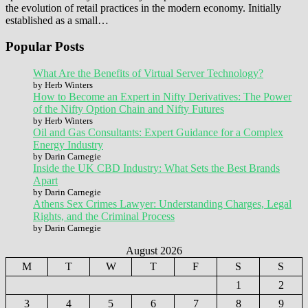
the evolution of retail practices in the modern economy. Initially
established as a small…
Popular Posts
What Are the Benefits of Virtual Server Technology?
by Herb Winters
How to Become an Expert in Nifty Derivatives: The Power
of the Nifty Option Chain and Nifty Futures
by Herb Winters
Oil and Gas Consultants: Expert Guidance for a Complex
Energy Industry
by Darin Carnegie
Inside the UK CBD Industry: What Sets the Best Brands
Apart
by Darin Carnegie
Athens Sex Crimes Lawyer: Understanding Charges, Legal
Rights, and the Criminal Process
by Darin Carnegie
August 2026
M
T
W
T
F
S
S
1
2
3
4
5
6
7
8
9