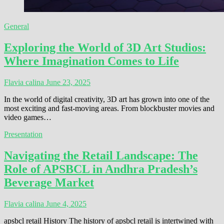
General
Exploring the World of 3D Art Studios:
Where Imagination Comes to Life
Flavia calina
June 23, 2025
In the world of digital creativity, 3D art has grown into one of the
most exciting and fast-moving areas. From blockbuster movies and
video games…
Presentation
Navigating the Retail Landscape: The
Role of APSBCL in Andhra Pradesh’s
Beverage Market
Flavia calina
June 4, 2025
apsbcl retail History The history of apsbcl retail is intertwined with