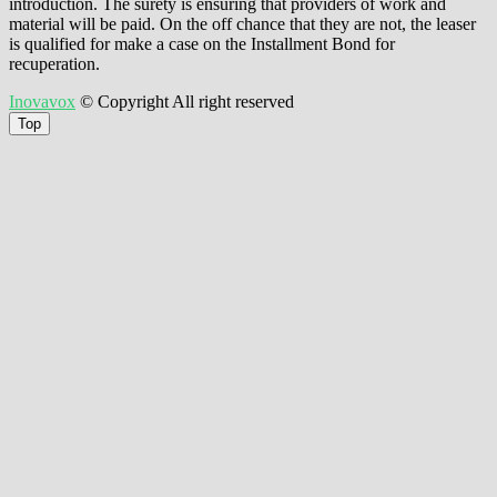
introduction. The surety is ensuring that providers of work and
material will be paid. On the off chance that they are not, the leaser
is qualified for make a case on the Installment Bond for
recuperation.
Inovavox
© Copyright All right reserved
Top