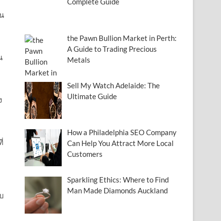
Complete Guide
อน
the Pawn Bullion Market in Perth:
A Guide to Trading Precious
น
Metals
Sell My Watch Adelaide: The
่
Ultimate Guide
ง
How a Philadelphia SEO Company
ี่
Can Help You Attract More Local
Customers
Sparkling Ethics: Where to Find
Man Made Diamonds Auckland
ับ