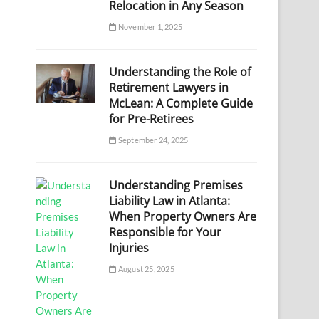
Relocation in Any Season
November 1, 2025
Understanding the Role of
Retirement Lawyers in
McLean: A Complete Guide
for Pre-Retirees
September 24, 2025
Understanding Premises
Liability Law in Atlanta:
When Property Owners Are
Responsible for Your
Injuries
August 25, 2025