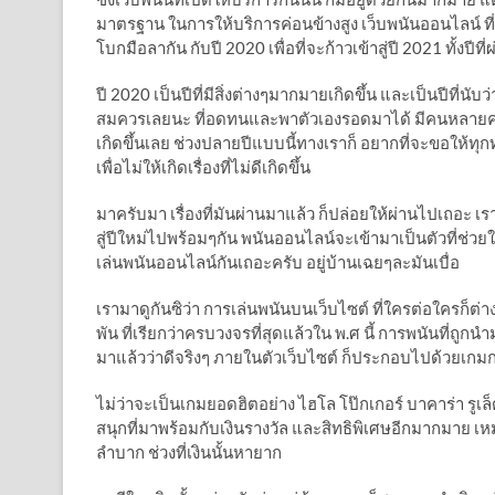
มาตรฐาน ในการให้บริการค่อนข้างสูง เว็บพนันออนไลน์ ที่ดี
โบกมือลากัน กับปี 2020 เพื่อที่จะก้าวเข้าสู่ปี 2021 ทั้งปี
ปี 2020 เป็นปีที่มีสิ่งต่างๆมากมายเกิดขึ้น และเป็นปีที่นั
สมควรเลยนะ ที่อดทนและพาตัวเองรอดมาได้ มีคนหลายคน ที่ต
เกิดขึ้นเลย ช่วงปลายปีแบบนี้ทางเราก็ อยากที่จะขอให้ทุก
เพื่อไม่ให้เกิดเรื่องที่ไม่ดีเกิดขึ้น
มาครับมา เรื่องที่มันผ่านมาแล้ว ก็ปล่อยให้ผ่านไปเถอะ เรา
สู่ปีใหม่ไปพร้อมๆกัน พนันออนไลน์จะเข้ามาเป็นตัวที่ช่วยใ
เล่นพนันออนไลน์กันเถอะครับ อยู่บ้านเฉยๆละมันเบื่อ
เรามาดูกันซิว่า การเล่นพนันบนเว็บไซต์ ที่ใครต่อใครก็ต่า
พัน ที่เรียกว่าครบวงจรที่สุดแล้วใน พ.ศ นี้ การพนันที่ถู
มาแล้วว่าดีจริงๆ ภายในตัวเว็บไซต์ ก็ประกอบไปด้วยเกม
ไม่ว่าจะเป็นเกมยอดฮิตอย่าง ไฮโล โป๊กเกอร์ บาคาร่า รูเล
สนุกที่มาพร้อมกับเงินรางวัล และสิทธิพิเศษอีกมากมาย เ
ลำบาก ช่วงที่เงินนั้นหายาก