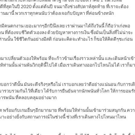
ที่สุดในปี 2020 ตั้งแต่ต้นปี จนมาถึงช่วงสัปดาห์สุดท้าย ที่เราจะต้อง
ที่ผ่านมานี้ พวกเราทุกคนนับว่าต้องเจอกับปัญหา ที่ค่อนข้างหนัก
บว่ามีคนตกงาน เยอะมากๆอีกปีนึงเลย เราผ่านมาได้ถึงวันนี้ ก็ถือว่าเก่งพอ
้องจบชีวิตตัวเองลง ด้วยปัญหาทางการเงิน ซึ่งมันเป็นสิ่งที่ไม่น่าจะ
ท่านนั้น ใช้ชีวิตกันอย่างมีสติ ก่อนจะคิดจะทำอะไร ก็ขอให้คิดดีๆซะก่อน
มาเปลี่ยนตัวเองให้พร้อม ที่จะก้าวข้ามเรื่องราวเหล่านั้น และเดินหน้าเข้
ห้ท่านนั้น ผ่านพ้นวิกฤตินี้ไปได้ เมื่อเราเดินทางออกไปไหนไม่ได้ เราก็มา
งบอกว่าดีนั้น มันจะดีจริงๆหรือไม่ เราบอกเลยว่าดีอย่างแน่นอน กับการเด
กนำมารวบรวมกันไว้ที่เดียว ได้รับการยืนยันจากนักพนันทั่วโลก ให้การยอมรั
การพนัน ที่คลอบคลุมอย่างมาก
็ต พร้อมกับเกมอื่นๆอีกมากมาย ที่พร้อมให้ท่านนั้นเข้ามาร่วมสนุกกัน คว
หมาะอย่างยิ่งกับสถานการณ์ในช่วงนี้ ช่วงที่เราเดินทางไปไหนมาไหน