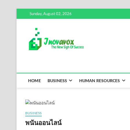
Skip
Sunday, August 02, 2026
to
content
Inovavox
THE NEW SIGN OF SUCCE
HOME
BUSINESS
HUMAN RESOURCES
BUSINESS
พนันออนไลน์