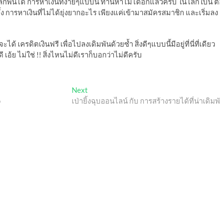
ักพันได้ การหาเงินที่ง่ายๆแบบนี้ ท่านหาไม่ได้อีกแล้วครับ ในโลกใบนี้ ต
การหาเงินที่ไม่ได้ยุ่งยากอะไร เพียงแค่เข้ามาสมัครสมาชิก และเริ่มลง
เครดิตเงินฟรี เพื่อไปลงเดิมพันด้วยซ้ำ สิ่งดีๆแบบนี้มีอยู่ที่นี่ที่เดียว
ี เอ้ย ไม่ใช่ !! สิ่งไหนไม่ดีเราก็บอกว่าไม่ดีครับ
Next
Next
post:
o
เป่ายิ้งฉุบออนไลน์ กับ การสร้างรายได้ที่น่าเดิมพ