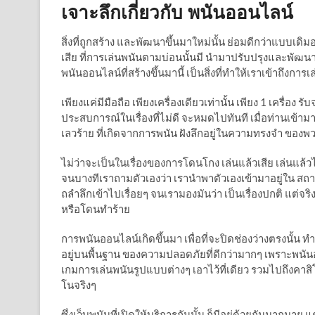
เจาะลึกเกี่ยวกับ พนันออนไลน์
สิ่งที่ถูกสร้าง และพัฒนาขึ้นมาใหม่นั้น ย่อมดีกว่าแบบเดิม
เสีย ที่การเล่นพนันตามบ่อนนั้นมี นำมาปรับปรุงและพัฒนา เพ
พนันออนไลน์ที่สร้างขึ้นมานี้ เป็นสิ่งที่ทำให้เราเข้าถึงกา
เพียงแค่มีมือถือ เพียงเครื่องเดียวเท่านั้น เพียง 1 เครื่อง
ประสบการณ์ในเรื่องที่ไม่ดี จะหมดไปทันที เมื่อท่านเข้า
เลวร้าย ที่เกิดจากการพนัน ฝังลึกอยู่ในความทรงจำ ของพว
ไม่ว่าจะเป็นในเรื่องของการโดนโกง เล่นแล้วเสีย เล่นแล้
จนบางทีเราถามตัวเองว่า เรานำพาตัวเองเข้ามาอยู่ใน สถา
ถลำลึกเข้าไปเรื่อยๆ จนเรามองมันว่า เป็นเรื่องปกติ แต่จร
หรือโดนทำร้าย
การพนันออนไลน์เกิดขึ้นมา เพื่อที่จะปิดช่องว่างตรงนั้น ทำให้
อยู่บนพื้นฐาน ของความปลอดภัยที่ดีกว่ามากๆ เพราะพนันอ
เกมการเล่นพนันรูปแบบต่างๆ เอาไว้ที่เดียว รวมไปถึงคาส
โนจริงๆ
ซึ่งเว็บพนันที่เปิดให้บริการกันนั้น ก็มีอยู่ด้วยกันมากมาย แ